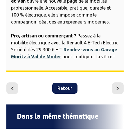
et Van
ouvre une nouvelle page de la mobilité
professionnelle. Accessible, pratique, durable et
100 % électrique, elle s’impose comme le
compagnon idéal des entrepreneurs modernes.
Pro, artisan ou commerçant ?
Passez à la
mobilité électrique avec la Renault 4 E-Tech Electric
Société dès 29 300 € HT.
Rendez-vous au Garage
Moritz à Val de Moder
pour configurer la vôtre !
Retour
Peugeot
Nouveaux
308
Dacia
et
Sandero,
308
Sandero
Dans la même thématique
SW
Stepway,
:
Jogger