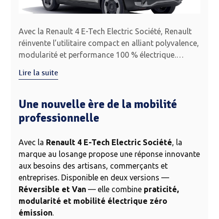
Avec la Renault 4 E-Tech Electric Société, Renault
réinvente l’utilitaire compact en alliant polyvalence,
modularité et performance 100 % électrique.
Déclinée en version Réversible, capable de passer
Lire la suite
d’un usage utilitaire à un véhicule 5 places et en
version Van, pensée pour maximiser le volume de
Une nouvelle ère de la mobilité
chargement, elle répond aux attentes des artisans,
commerçants et entreprises modernes. Accessible
professionnelle
dès 29 300 € HT, fabriquée en France et éco-
conçue, la Renault 4 Société se positionne comme
Avec la
Renault 4 E-Tech Electric Société
, la
un outil professionnel incontournable pour allier
marque au losange propose une réponse innovante
mobilité durable et efficacité au quotidien.
aux besoins des artisans, commerçants et
entreprises. Disponible en deux versions —
Réversible et Van
— elle combine
praticité,
modularité et mobilité électrique zéro
émission
.