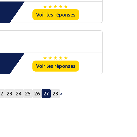
Voir les réponses
Voir les réponses
22
23
24
25
26
27
28
>