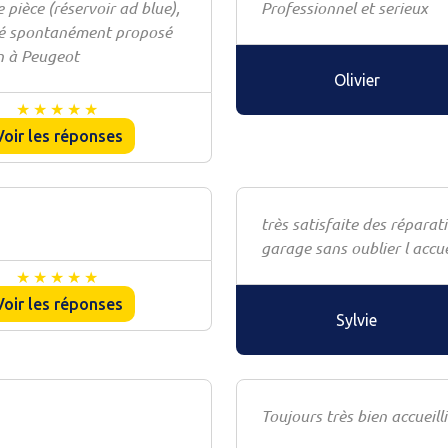
 pièce (réservoir ad blue),
Professionnel et serieux
été spontanément proposé
n à Peugeot
Olivier
Voir les réponses
très satisfaite des réparat
garage sans oublier l accuei
Voir les réponses
Sylvie
Toujours très bien accueilli