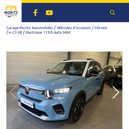
Facebook
Youtube
Recherch
un
véhicule
Garage Moritz Automobiles
Véhicules d'occasion
Citroën
e-C3 (4)
Electrique 113ch Auto MAX