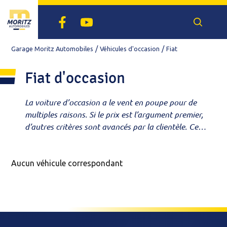
Facebook
Youtube
Recherch
un
véhicule
Garage Moritz Automobiles
Véhicules d'occasion
Fiat
Fiat d'occasion
La voiture d’occasion a le vent en poupe pour de
multiples raisons. Si le prix est l’argument premier,
d’autres critères sont avancés par la clientèle. Ce
marché réserve en effet de belles opportunités en
termes de série, d’équipements, de délai... Notre
garage est agréé par Peugeot et Renault Dacia,
Aucun véhicule correspondant
mais notre showroom expose des occasions de
toutes les marques. Envie d’un modèle ou d’un
équipement particulier ? Budget serré ? Découvrez
votre future voiture dans notre sélection de
citadines, berlines, SUV, breaks, 4X4 ou utilitaires.