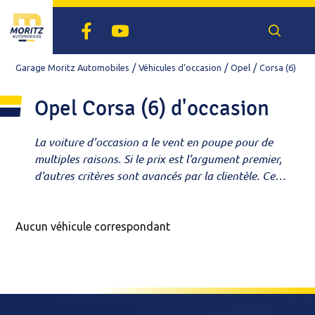
Facebook
Youtube
Recherch
un
véhicule
Garage Moritz Automobiles
Véhicules d'occasion
Opel
Corsa (6)
Opel Corsa (6) d'occasion
La voiture d’occasion a le vent en poupe pour de
multiples raisons. Si le prix est l’argument premier,
d’autres critères sont avancés par la clientèle. Ce
marché réserve en effet de belles opportunités en
termes de série, d’équipements, de délai... Notre
garage est agréé par Peugeot et Renault Dacia,
Aucun véhicule correspondant
mais notre showroom expose des occasions de
toutes les marques. Envie d’un modèle ou d’un
équipement particulier ? Budget serré ? Découvrez
votre future voiture dans notre sélection de
citadines, berlines, SUV, breaks, 4X4 ou utilitaires.