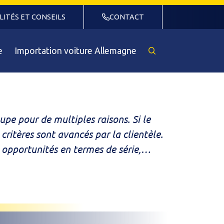
LITÉS ET CONSEILS
CONTACT
e
Importation voiture Allemagne
Rechercher
un
véhicule
upe pour de multiples raisons. Si le
critères sont avancés par la clientèle.
 opportunités en termes de série,
rage est agréé par Peugeot et Renault
des occasions de toutes les marques.
t particulier ? Budget serré ?
otre sélection de citadines, berlines,