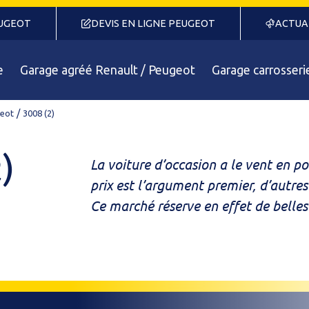
EUGEOT
DEVIS EN LIGNE PEUGEOT
ACTUA
e
Garage agréé Renault / Peugeot
Garage carrosseri
eot
3008 (2)
)
La voiture d’occasion a le vent en po
prix est l’argument premier, d’autres 
Ce marché réserve en effet de belles
d’équipements, de délai... Notre ga
Dacia, mais notre showroom expose 
Envie d’un modèle ou d’un équipemen
Découvrez votre future voiture dans n
SUV, breaks, 4X4 ou utilitaires.