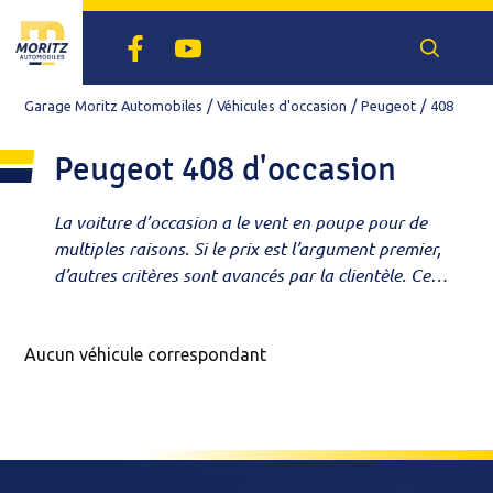
Facebook
Youtube
Recherch
un
véhicule
Garage Moritz Automobiles
Véhicules d'occasion
Peugeot
408
Peugeot 408 d'occasion
La voiture d’occasion a le vent en poupe pour de
multiples raisons. Si le prix est l’argument premier,
d’autres critères sont avancés par la clientèle. Ce
marché réserve en effet de belles opportunités en
termes de série, d’équipements, de délai... Notre
garage est agréé par Peugeot et Renault Dacia,
Aucun véhicule correspondant
mais notre showroom expose des occasions de
toutes les marques. Envie d’un modèle ou d’un
équipement particulier ? Budget serré ? Découvrez
votre future voiture dans notre sélection de
citadines, berlines, SUV, breaks, 4X4 ou utilitaires.